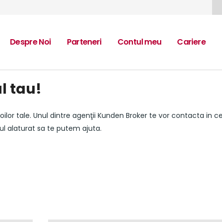
Despre Noi
Parteneri
Contul meu
Cariere
ul tau!
ilor tale. Unul dintre agenţii Kunden Broker te vor contacta in c
ul alaturat sa te putem ajuta.