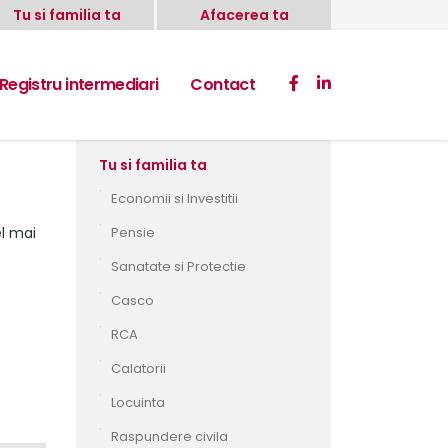
Tu si familia ta
Afacerea ta
Registru intermediari
Contact
Tu si familia ta
Economii si Investitii
el mai
Pensie
Sanatate si Protectie
Casco
RCA
Calatorii
Locuinta
Raspundere civila