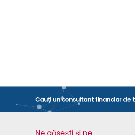
Cauţi un consultant financiar de 
Ne găseşti şi pe..