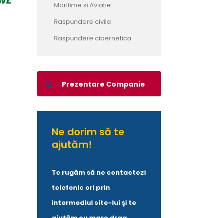
Maritime si Aviatie
Raspundere civila
Raspundere cibernetica
Prezentare Companie
Ne dorim să te
ajutăm!
T
e rugăm să ne contactezi
te
lefonic ori prin
intermediul site-lui şi te
ajutăm cu mare drag.