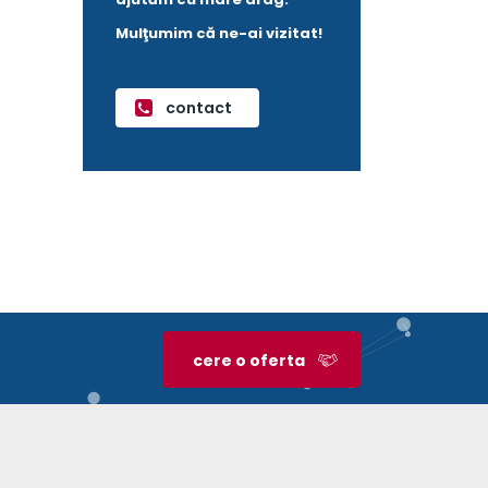
Mulţumim că ne-ai vizitat!
contact
cere o oferta