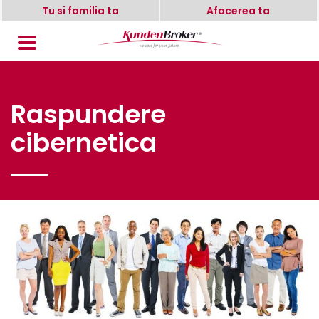
Tu si familia ta
Afacerea ta
Raspundere
cibernetica